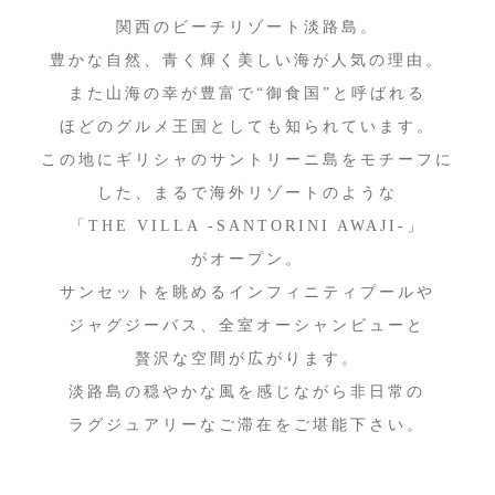
関西のビーチリゾート淡路島。
豊かな自然、青く輝く美しい海が人気の理由。
また山海の幸が豊富で“御食国”と呼ばれる
ほどのグルメ王国としても知られています。
この地にギリシャのサントリーニ島をモチーフに
した、まるで海外リゾートのような
「THE VILLA -SANTORINI AWAJI-」
がオープン。
サンセットを眺めるインフィニティプールや
ジャグジーバス、全室オーシャンビューと
贅沢な空間が広がります。
淡路島の穏やかな風を感じながら非日常の
ラグジュアリーなご滞在をご堪能下さい。